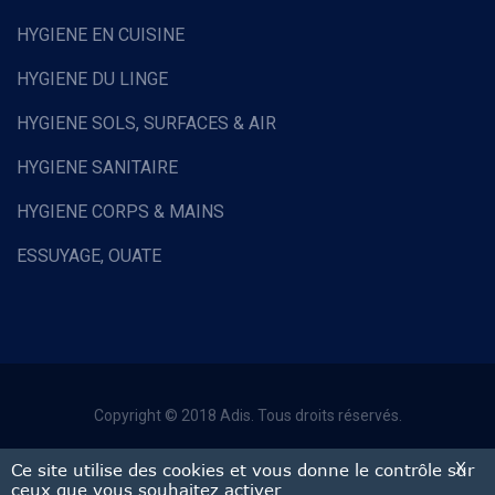
HYGIENE EN CUISINE
HYGIENE DU LINGE
HYGIENE SOLS, SURFACES & AIR
HYGIENE SANITAIRE
HYGIENE CORPS & MAINS
ESSUYAGE, OUATE
HOTELLERIE & RESTAURATION
EQUIPEMENTS DE PROTECTION INDIVIDUELLE
COLLECTE DES DECHETS
Copyright © 2018 Adis. Tous droits réservés.
EQUIPEMENTS ET FOURNITURES DIVERS
Mentions légales
X
Ce site utilise des cookies et vous donne le contrôle sur
MATERIEL MANUEL
ceux que vous souhaitez activer
CGV