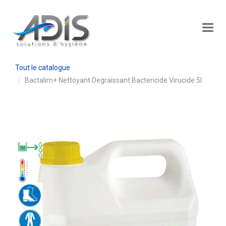
Panneau de gestion des cookies
Main
Menu
Tout le catalogue
Bactalim+ Nettoyant Degraissant Bactericide Virucide 5l