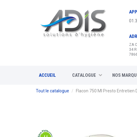
Panneau de gestion des cookies
APP
01.
AD
ZA 
34 R
7866
ACCUEIL
CATALOGUE
NOS MARQU
Tout le catalogue
Flacon 750 Ml Presto Entretien