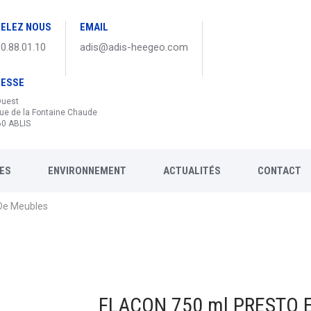
ELEZ NOUS
EMAIL
30.88.01.10
adis@adis-heegeo.com
RESSE
Ouest
ue de la Fontaine Chaude
0 ABLIS
ES
ENVIRONNEMENT
ACTUALITÉS
CONTACT
 De Meubles
FLACON 750 ml PRESTO En