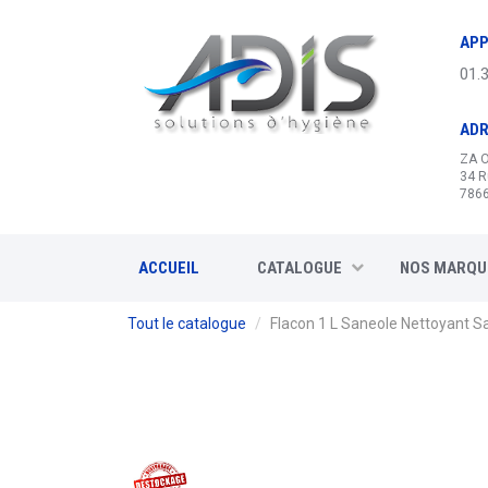
Panneau de gestion des cookies
APP
01.
AD
ZA 
34 R
7866
ACCUEIL
CATALOGUE
NOS MARQU
Tout le catalogue
Flacon 1 L Saneole Nettoyant S