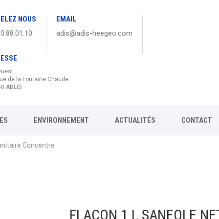
ELEZ NOUS
EMAIL
30.88.01.10
adis@adis-heegeo.com
RESSE
Ouest
ue de la Fontaine Chaude
0 ABLIS
ES
ENVIRONNEMENT
ACTUALITÉS
CONTACT
anitaire Concentre
FLACON 1 L SANEOLE NE