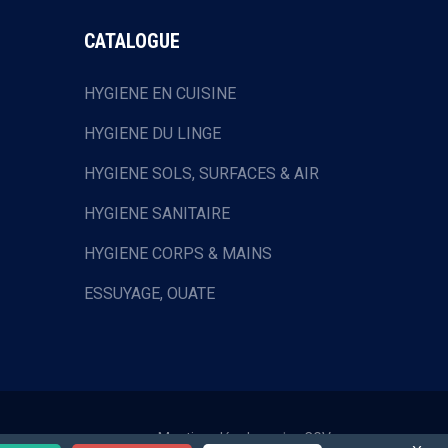
CATALOGUE
HYGIENE EN CUISINE
HYGIENE DU LINGE
HYGIENE SOLS, SURFACES & AIR
HYGIENE SANITAIRE
HYGIENE CORPS & MAINS
ESSUYAGE, OUATE
HOTELLERIE & RESTAURATION
EQUIPEMENTS DE PROTECTION
INDIVIDUELLE
COLLECTE DES DECHETS
Mentions légales
|
CGV