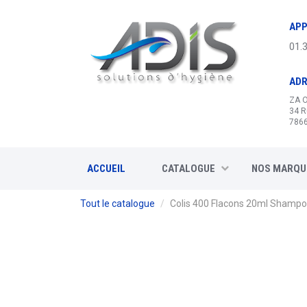
Panneau de gestion des cookies
APP
01.
AD
ZA 
34 R
7866
ACCUEIL
CATALOGUE
NOS MARQU
Tout le catalogue
Colis 400 Flacons 20ml Shampo