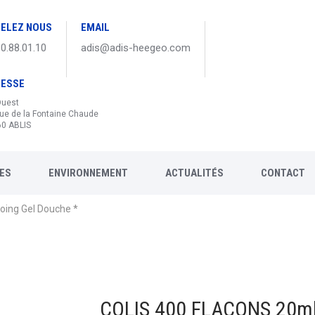
ELEZ NOUS
EMAIL
30.88.01.10
adis@adis-heegeo.com
RESSE
Ouest
ue de la Fontaine Chaude
0 ABLIS
ES
ENVIRONNEMENT
ACTUALITÉS
CONTACT
oing Gel Douche *
COLIS 400 FLACONS 20