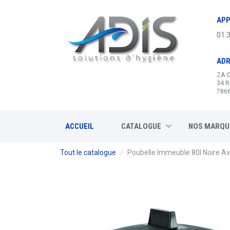
Panneau de gestion des cookies
APP
01.
AD
ZA 
34 R
7866
ACCUEIL
CATALOGUE
NOS MARQU
Tout le catalogue
Poubelle Immeuble 80l Noire A