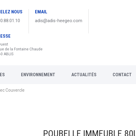
ELEZ NOUS
EMAIL
30.88.01.10
adis@adis-heegeo.com
RESSE
Ouest
ue de la Fontaine Chaude
0 ABLIS
ES
ENVIRONNEMENT
ACTUALITÉS
CONTACT
vec Couvercle
POUBELLE IMMEUBLE 80