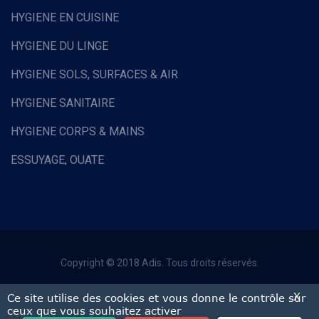
HYGIENE EN CUISINE
HYGIENE DU LINGE
HYGIENE SOLS, SURFACES & AIR
HYGIENE SANITAIRE
HYGIENE CORPS & MAINS
ESSUYAGE, OUATE
HOTELLERIE & RESTAURATION
EQUIPEMENTS DE PROTECTION INDIVIDUELLE
COLLECTE DES DECHETS
Copyright © 2018 Adis. Tous droits réservés.
EQUIPEMENTS ET FOURNITURES DIVERS
Mentions légales
X
Ce site utilise des cookies et vous donne le contrôle sur
MATERIEL MANUEL
ceux que vous souhaitez activer
CGV