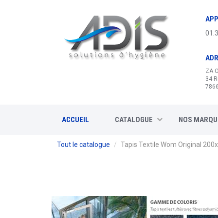
Panneau de gestion des cookies
APP
01.
AD
ZA 
34 R
7866
ACCUEIL
CATALOGUE
NOS MARQU
Tout le catalogue
Tapis Textile Wom Original 200