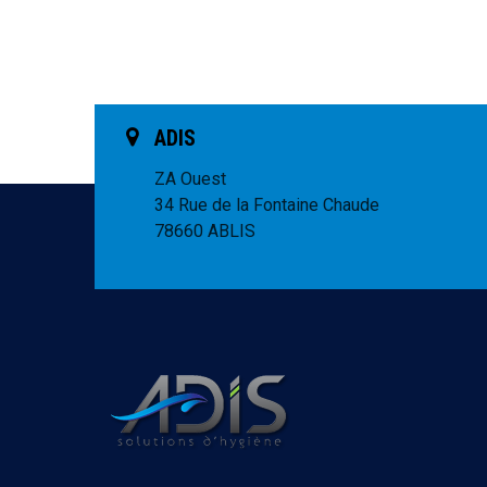
ADIS
ZA Ouest
34 Rue de la Fontaine Chaude
78660 ABLIS