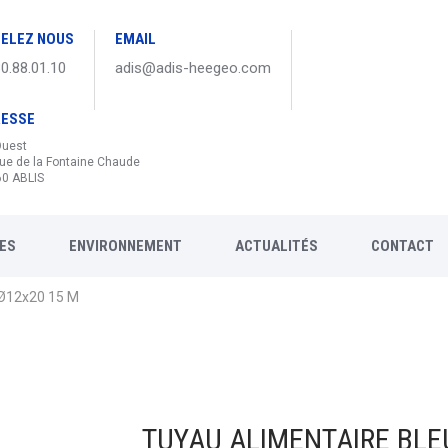
ELEZ NOUS
EMAIL
30.88.01.10
adis@adis-heegeo.com
RESSE
Ouest
ue de la Fontaine Chaude
0 ABLIS
ES
ENVIRONNEMENT
ACTUALITÉS
CONTACT
 Ø12x20 15 M
TUYAU ALIMENTAIRE BLEU