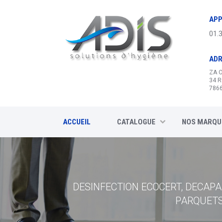
Panneau de gestion des cookies
APP
01.
AD
ZA 
34 R
7866
ACCUEIL
CATALOGUE
NOS MARQU
SYSTEMES DE DOSAGE, DESINFECTION
DESINFECTION ECOCERT, DECAP
HYGIENE SANITAIRES, SAVO
SYS
PARQUETS,
DISTRIBUTEUR STA