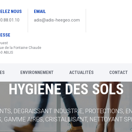
ELEZ NOUS
EMAIL
30.88.01.10
adis@adis-heegeo.com
RESSE
Ouest
ue de la Fontaine Chaude
0 ABLIS
ES
ENVIRONNEMENT
ACTUALITÉS
CONTACT
HYGIENE EN CUISINE
HYGIENE DES SOLS
HYGIENE GENERALE
HYGIENE DU LINGE
, VAISSELLE MACHINE, VAISSELLE MANUELLE, VA
ANTS, DEGRAISSANT INDUSTRIE, PROTECTIONS, 
NS CARTOUCHES, SAVONS VRAC, SAVON CAPTIF, 
TEMES DE DOSAGE, LESSIVES LINGEX, LESSIVES
 GAMME AIRES, CRISTALLISANT, NETTOYANT SPE
ENTRETIEN CUISINE, TRACABILITE...
NDARD, PAPIER STANDARD LOTUS TORK, ESSUIE
ADDITIFS, LESSIVE KIEHL...