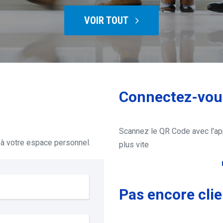
VOIR TOUT
VOIR TOUT
VOIR TOUT
VOIR TOUT
Connectez-vous
Scannez le QR Code avec l'ap
à votre espace personnel.
plus vite
Pas encore clie