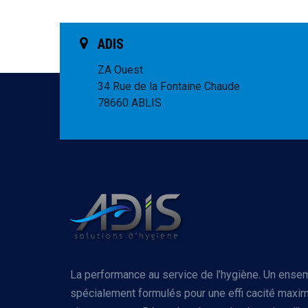
ADIS
ZA Ouest
34 Rue de la Fontaine Chaude
78660 ABLIS
La performance au service de l’hygiène. Un ense
spécialement formulés pour une effi cacité maxim