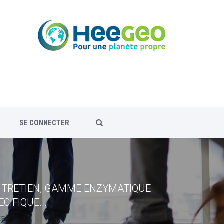
SE CONNECTER
ISSELLE POUDRE, ADDITIF VAISSELLE
ENTRETIEN, GAMME ENZYMATIQUE
DESINFECTION - PREVENTION
 PRO
CIFIQUE...
-MAINS SYSTEME...