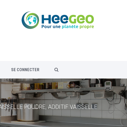
SE CONNECTER
ISSELLE POUDRE, ADDITIF VAISSELLE
ENTRETIEN, GAMME ENZYMATIQUE
DESINFECTION - PREVENTION
 PRO
CIFIQUE...
-MAINS SYSTEME...