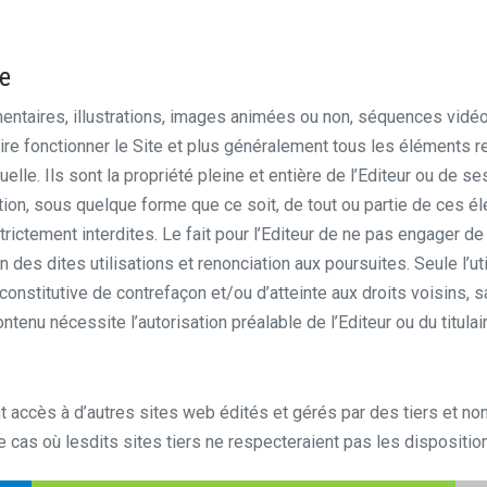
le
ntaires, illustrations, images animées ou non, séquences vidéo,
aire fonctionner le Site et plus généralement tous les éléments re
ctuelle. Ils sont la propriété pleine et entière de l’Editeur ou de 
ation, sous quelque forme que ce soit, de tout ou partie de ces é
t strictement interdites. Le fait pour l’Editeur de ne pas engager
n des dites utilisations et renonciation aux poursuites. Seule l’u
t constitutive de contrefaçon et/ou d’atteinte aux droits voisins,
ontenu nécessite l’autorisation préalable de l’Editeur ou du titula
 accès à d’autres sites web édités et gérés par des tiers et non p
cas où lesdits sites tiers ne respecteraient pas les dispositio