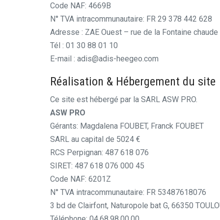
Code NAF: 4669B
N° TVA intracommunautaire: FR 29 378 442 628
Adresse : ZAE Ouest – rue de la Fontaine chaud
Tél : 01 30 88 01 10
E-mail : adis@adis-heegeo.com
Réalisation & Hébergement du site
Ce site est hébergé par la SARL ASW PRO.
ASW PRO
Gérants: Magdalena FOUBET, Franck FOUBET
SARL au capital de 5024 €
RCS Perpignan: 487 618 076
SIRET: 487 618 076 000 45
Code NAF: 6201Z
N° TVA intracommunautaire: FR 53487618076
3 bd de Clairfont, Naturopole bat G, 66350 TOU
Téléphone: 04.68.98.00.00