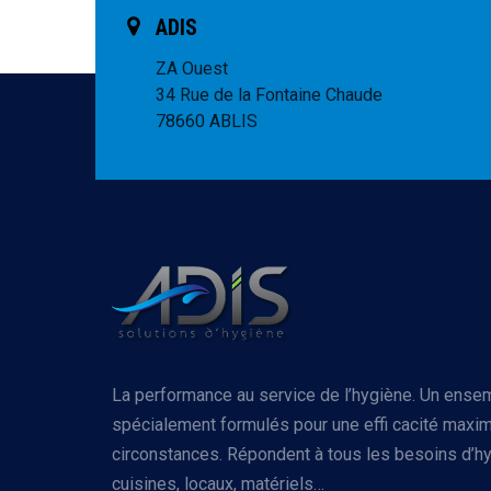
ADIS
ZA Ouest
34 Rue de la Fontaine Chaude
78660 ABLIS
La performance au service de l’hygiène. Un ense
spécialement formulés pour une effi cacité maxim
circonstances. Répondent à tous les besoins d’hy
cuisines, locaux, matériels…