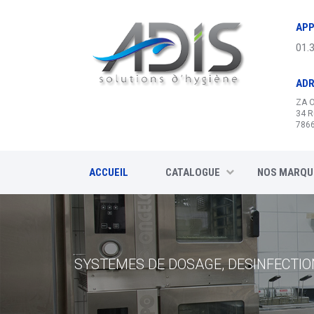
Panneau de gestion des cookies
APP
01.
AD
ZA 
34 R
7866
ACCUEIL
CATALOGUE
NOS MARQU
SYSTEMES DE DOSAGE, DESINFECTION
DESINFECTION ECOCERT, DECAP
HYGIENE SANITAIRES, SAVO
SYS
PARQUETS,
DISTRIBUTEUR STA