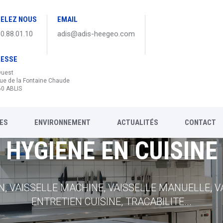
ELEZ NOUS
EMAIL
30.88.01.10
adis@adis-heegeo.com
RESSE
Ouest
ue de la Fontaine Chaude
0 ABLIS
ES
ENVIRONNEMENT
ACTUALITÉS
CONTACT
HYGIENE EN CUISINE
HYGIENE DES SOLS
HYGIENE GENERALE
HYGIENE DU LINGE
, VAISSELLE MACHINE, VAISSELLE MANUELLE, VA
ANTS, DEGRAISSANT INDUSTRIE, PROTECTIONS, 
NS CARTOUCHES, SAVONS VRAC, SAVON CAPTIF, 
TEMES DE DOSAGE, LESSIVES LINGEX, LESSIVES
 GAMME AIRES, CRISTALLISANT, NETTOYANT SPE
ENTRETIEN CUISINE, TRACABILITE...
NDARD, PAPIER STANDARD LOTUS TORK, ESSUIE
ADDITIFS, LESSIVE KIEHL...