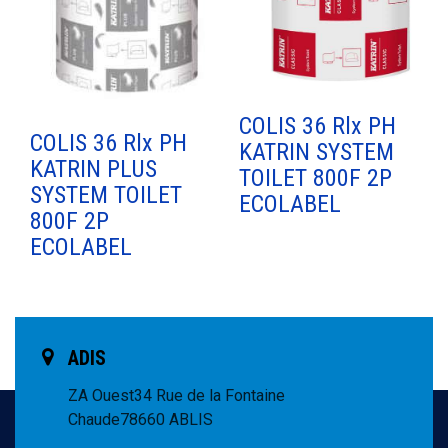
COLIS 36 Rlx PH
COLIS 36 Rlx PH
KATRIN SYSTEM
KATRIN PLUS
TOILET 800F 2P
SYSTEM TOILET
ECOLABEL
800F 2P
ECOLABEL
ADIS
ZA Ouest
34 Rue de la Fontaine
Chaude
78660 ABLIS