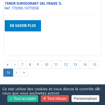
TENOR SURODORANT GEL FRAISE 1L
Réf. 772250 / H772250
EN SAVOIR PLUS
7
8
9
10
11
12
13
14
15
16
X
Ce site utilise des cookies et vous donne le contrôle sur
ceux que vous souhaitez activer
Tout accepter
Tout refuser
Personnaliser
ADIS