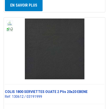
EN SAVOIR PLUS
COLIS 1800 SERVIETTES OUATE 2 Plis 20x20 EBENE
Réf. 130612 / 03191999