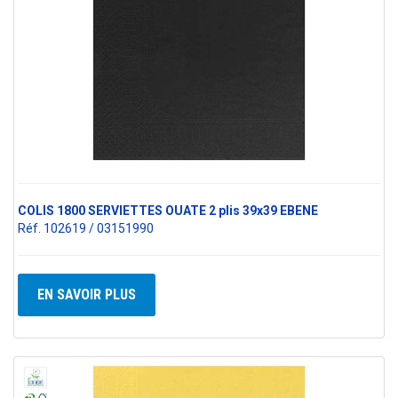
COLIS 1800 SERVIETTES OUATE 2 plis 39x39 EBENE
Réf. 102619 / 03151990
EN SAVOIR PLUS