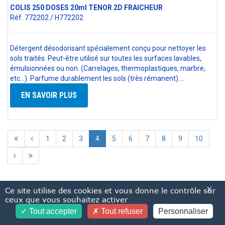
COLIS 250 DOSES 20ml TENOR 2D FRAICHEUR
Réf. 772202 / H772202
Détergent désodorisant spécialement conçu pour nettoyer les
sols traités. Peut-être utilisé sur toutes les surfaces lavables,
émulsionnées ou non. (Carrelages, thermoplastiques, marbre,
etc...). Parfume durablement les sols (très rémanent).…
EN SAVOIR PLUS
1
2
3
4
5
6
7
8
9
10
X
Ce site utilise des cookies et vous donne le contrôle sur
ceux que vous souhaitez activer
Tout accepter
Tout refuser
Personnaliser
ADIS